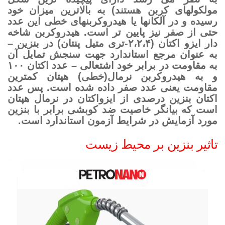
مولکولهای کربن هستند) به بالاترین میزان خود
رسیده و در آلکانها یا هیدروکربنهای خطی این عدد
حتی از صفر نیز پایین تر است. هیدروکربن شاخه
دار ایزو اکتان (۲،۲،۴-تری متیل پنتان) در بنزین –
به عنوان مرجع استاندارد جهت سنجش تمایل آن
به مقاومت در برابر خود اشتعالی – عدد اکتان ۱۰۰
و به هیدروکربن نرمال(خطی) هپتان کمترین
مقاومت یعنی عدد صفر داده شده است. پس عدد
اکتان بنزین درصدی از ایزواکتان در نرمال هپتان
است که بیانگر خاصیت ضد کوبشی برابر با بنزین
مورد آزمایش در شرایط آزمون استاندارد است.
تاثیر بنزین بر محیط زیست