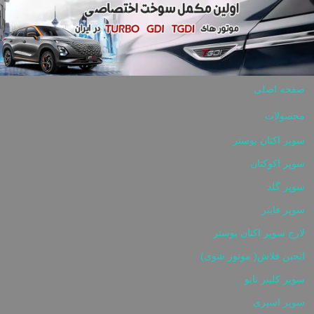
Skip to content
صفحه اصلی
محصولات
سوپر اکتان بوستر
سوپر اکوکتان
سوپر گلد
سوپر فایتر
لارج سوپر اکتان بوستر
انجین فلاش( موتور شوی)
سوپر کلینر نانو
سوپر اسپری