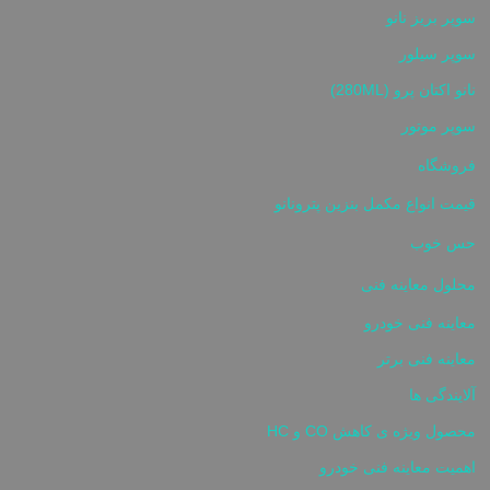
سوپر بریز نانو
سوپر سیلور
نانو اکتان پرو (280ML)
سوپر موتور
فروشگاه
قیمت انواع مکمل بنزین پترونانو
حس خوب
محلول معاینه فنی
معاینه فنی خودرو
معاینه فنی برتر
آلایندگی ها
محصول ویژه ی کاهش CO و HC
اهمیت معاینه فنی خودرو