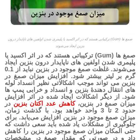
صمغ ها (Gum) ترکیباتی هستند که در اثر اکسید یا پلیمری شدن اولفین های ناپایدار درون
بنزین ایجاد می‌­شوند
صمغ ها (Gum) ترکیباتی هستند که در اثر اکسید یا
پلیمری شدن اولفین های ناپایدار درون بنزین ایجاد
می‌­شوند. غلظت صمغ موجود در بنزین نباید از 0.1
گرم بر لیتر بیشتر شود. افزایش میزان صمغ در
بنزین می­ تواند موجب اشکالاتی نظیر انسداد لوله
های انتقال دهندۀ بنزین و انسداد و خرابی پمپ ها
شود. از دیگر اشکالات ایجاد شده در اثر افزایش
میزان صمغ در بنزین،
کاهش عدد اکتان بنزین
در
حدود 2 تا 3 واحد خواهد بود. با گذشت زمان،
میزان صمغ موجود در بنزین افزایش می­‌یابد. برای
جلوگیری از مشکلات یاد شده باید سعی داشت که
حتی المکان میزان صمغ موجود در بنزین را کاهش
داد و در صورتی که مقدار صمغ در مشخصات