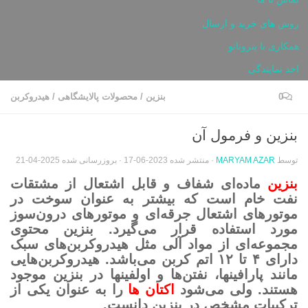
روش های خرید و ارسال
همکاری با پترونانو
اخذ نمایندگی
0
بنزین
/
محصولات پالایشگاهی
/
هیدروکربن
بنزین و فرمول آن
توسط
MARYAM AZAR
· منتشر شده
2023-06-17
· بروزرسانی شده
2025-04-21
بنزین
ماده‌ای شفاف و قابل اشتعال از مشتقات
نفت‌ خام است که بیشتر به عنوان سوخت در
موتورهای اشتعال جرقه‌ای و موتورهای درون‌سوز
مورد استفاده قرار می‌گیرد. بنزین محتوی
مجموعه‌ای از مواد آلی مثل هیدروکربن‌های سبک
دارای ۴ تا ۱۲ اتم کربن می‌باشد. هیدروکربن‌هایی
مانند پارافینها، نفتن‌ها و اولفینها در بنزین موجود
هستند. ولی می‌شود
اکتان ها
را به عنوان یکی از
ترکیبات مشخص در بنزین دانست.