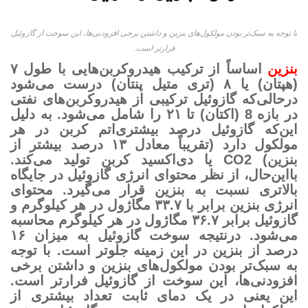
با توجه به سبک‌تر بودن مولکول‌های بنزین و داشتن برخی افزودنی‌ها، این سوخت از گازوئیل
فرارتر است.
بنزین
اساساً از ترکیب هیدروکربن‌هایی با طول ۷
(هپتان) یا ۸ (تری متیل پنتان) درست می‌شود
درحالی‌که گازوئیل ترکیبی از هیدروکربن‌های نفتی
در بازه 8 (اکتان) تا ۲۱ را شامل می‌شود. به دلیل
این‌که گازوئیل درصد بیشتری‌اتم کربن در هر
مولکول دارد (تقریباً معادل ۱۳ درصد بیشتر از
بنزین) CO2 یا دی‌اکسید کربن تولید می‌کند.
بااین‌حال، از نظر محتوای انرژی گازوئیل در جایگاه
بالاتری نسبت به بنزین قرار می‌گیرد. محتوای
انرژی بنزین برابر با ۳۳.۷ مگاژول در هر کیلوگرم و
گازوئیل برابر ۳۶.۷ مگاژول در هر کیلوگرم محاسبه
می‌شود. درنتیجه سوخت گازوئیل به میزان ۱۶
درصد از بنزین در این زمینه جلوتر است. با توجه
به سبک‌تر بودن مولکول‌های بنزین و داشتن برخی
افزودنی‌ها، این سوخت از گازوئیل فرارتر است.
این یعنی در یک دمای ثابت تعداد بیشتری از