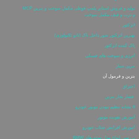
تولید و فروش استاپر پلمپ قوطی مکمل سوخت و بنزین MCP
و درب و قیف مکمل سوخت
انژکتور
بهترین انژکتور شور داخل باک (نانو تکنولوژی)
پاک کننده انژکتور
انرژی و سوخت های فسیلی
بنزین سیار
بنزین و فرمول آن
احتراق
فشار بخار بنزین
8 نشانه تنظیم نبودن موتور خودرو
آموزش تقویت موتور
آموزش افزایش شتاب خودرو
بررسی انواع مدل موتورهای BMW