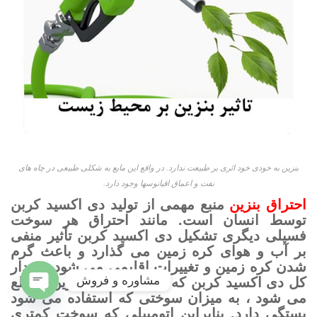
بنزین به خودی خود اثری بر طبیعت ندارد. در واقع این مایع به شکلی طبیعی در چاه های
نفت و اعماق اقیانوسها وجود دارد.
احتراق بنزین
منبع مهمی از تولید دی اکسید کربن
توسط انسان است. مانند احتراق هر سوخت
فسیلی دیگری تشکیل دی اکسید کربن تأثیر منفی
بر آب و هوای کره زمین می گذارد و باعث گرم
شدن کره زمین و تغییرات اقلیمی می شود. مقدار
مشاوره و فروش
کل دی اکسید کربن که هنگام سوختن بنزین ساطع
می شود ، به میزان سوختی که استفاده می شود
Open
بستگی دارد. بنابراین اتومبیلی که سوخت کمتری
chaty