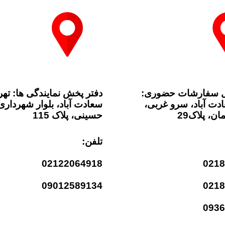
ل سفارشات حضوری:
دفتر پخش نمایندگی ها: تهر
دت آباد، سرو غربی،
سعادت آباد، بلوار شهرداری
ن، پلاک29
حسینی، پلاک 115
تلفن:
02122064918
021
09012589134
021
093