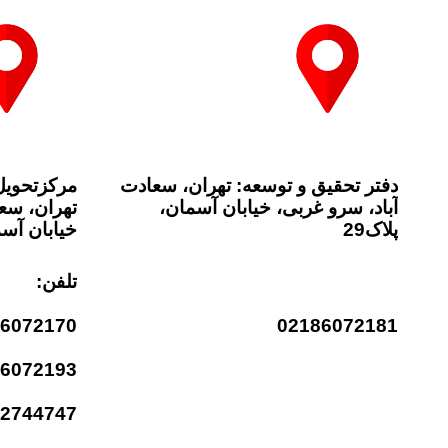
دفتر تحقیق و توسعه: تهران، سعادت
مرکزتحوی
آباد، سرو غربی، خیابان آسمان،
تهران، سعا
پلاک29
خیابان آسما
تلفن:
تلفن:
86072170
02186072181
86072193
62744747