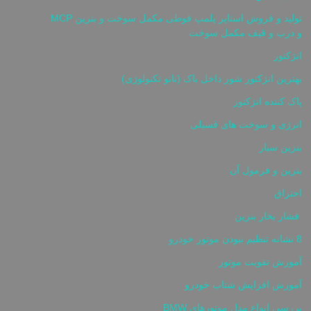
تولید و فروش استاپر پلمپ قوطی مکمل سوخت و بنزین MCP
و درب و قیف مکمل سوخت
انژکتور
بهترین انژکتور شور داخل باک (نانو تکنولوژی)
پاک کننده انژکتور
انرژی و سوخت های فسیلی
بنزین سیار
بنزین و فرمول آن
احتراق
فشار بخار بنزین
8 نشانه تنظیم نبودن موتور خودرو
آموزش تقویت موتور
آموزش افزایش شتاب خودرو
بررسی انواع مدل موتورهای BMW