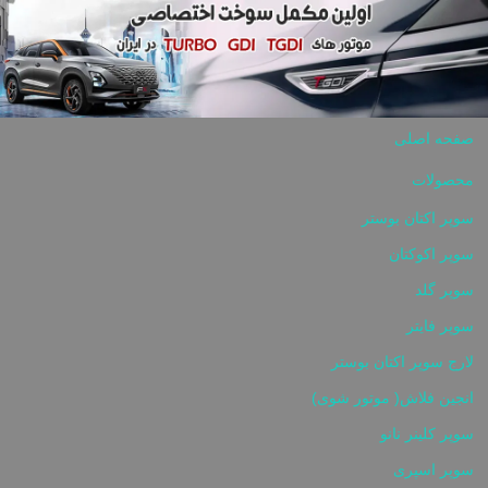
Skip to content
صفحه اصلی
محصولات
سوپر اکتان بوستر
سوپر اکوکتان
سوپر گلد
سوپر فایتر
لارج سوپر اکتان بوستر
انجین فلاش( موتور شوی)
سوپر کلینر نانو
سوپر اسپری