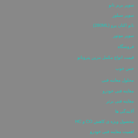
سوپر بریز نانو
سوپر سیلور
نانو اکتان پرو (280ML)
سوپر موتور
فروشگاه
قیمت انواع مکمل بنزین پترونانو
حس خوب
محلول معاینه فنی
معاینه فنی خودرو
معاینه فنی برتر
آلایندگی ها
محصول ویژه ی کاهش CO و HC
اهمیت معاینه فنی خودرو