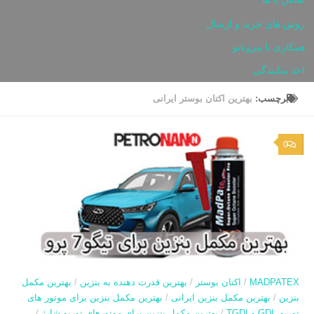
روش های خرید و ارسال
همکاری با پترونانو
اخذ نمایندگی
برچسب:
بهترین اکتان بوستر ایرانی
0
MADPATEX
/
اکتان بوستر
/
بهترین قدرت دهنده به بنزین
/
بهترین مکمل
بنزین
/
بهترین مکمل بنزین ایرانی
/
بهترین مکمل بنزین برای موتور های
توربو، GDI و TGDI
/
بهترین مکمل بنزین برای موتورهای توربو شارژ
/