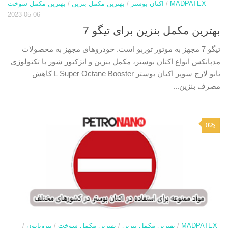
MADPATEX
/
اکتان بوستر
/
بهترین مکمل بنزین
/
بهترین مکمل سوخت
2023-05-06
بهترین مکمل بنزین برای تیگو 7
تیگو 7 مجهز به موتور توربو است. خودروهای مجهز به محصولات
مدپاتکس انواع اکتان بوستر، مکمل بنزین و انژکتور شور با تکنولوژی
نانو لارج سوپر اکتان بوستر L Super Octane Booster کاهش
مصرف بنزین...
0
MADPATEX
/
بهترین مکمل بنزین
/
بهترین مکمل سوخت
/
پترونانون
/