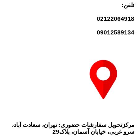
تلفن:
02122064918
09012589134
مرکزتحویل سفارشات حضوری: تهران، سعادت آباد،
سرو غربی، خیابان آسمان، پلاک29