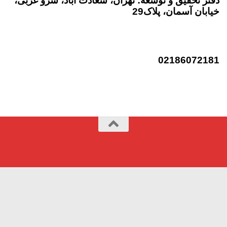
دفتر تحقیق و توسعه: تهران، سعادت آباد، سرو غربی،
خیابان آسمان، پلاک29
تلفن:
02186072181