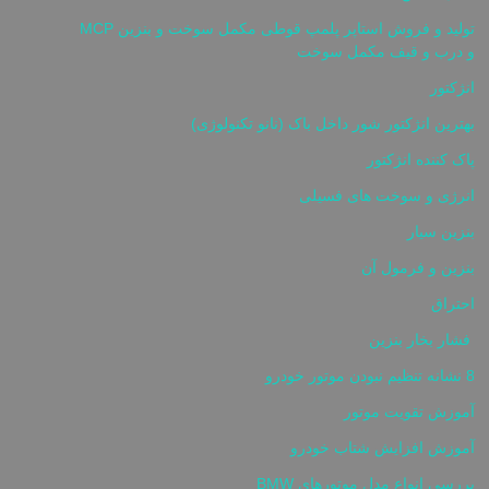
تولید و فروش استاپر پلمپ قوطی مکمل سوخت و بنزین MCP
و درب و قیف مکمل سوخت
انژکتور
بهترین انژکتور شور داخل باک (نانو تکنولوژی)
پاک کننده انژکتور
انرژی و سوخت های فسیلی
بنزین سیار
بنزین و فرمول آن
احتراق
فشار بخار بنزین
8 نشانه تنظیم نبودن موتور خودرو
آموزش تقویت موتور
آموزش افزایش شتاب خودرو
بررسی انواع مدل موتورهای BMW