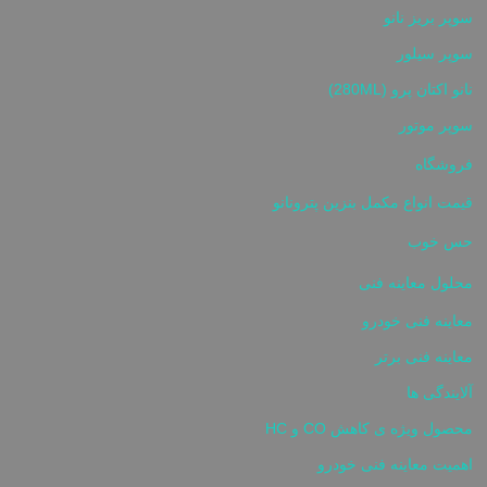
سوپر بریز نانو
سوپر سیلور
نانو اکتان پرو (280ML)
سوپر موتور
فروشگاه
قیمت انواع مکمل بنزین پترونانو
حس خوب
محلول معاینه فنی
معاینه فنی خودرو
معاینه فنی برتر
آلایندگی ها
محصول ویژه ی کاهش CO و HC
اهمیت معاینه فنی خودرو