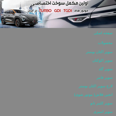
Skip to content
صفحه اصلی
محصولات
سوپر اکتان بوستر
سوپر اکوکتان
سوپر گلد
سوپر فایتر
لارج سوپر اکتان بوستر
انجین فلاش( موتور شوی)
سوپر کلینر نانو
سوپر اسپری