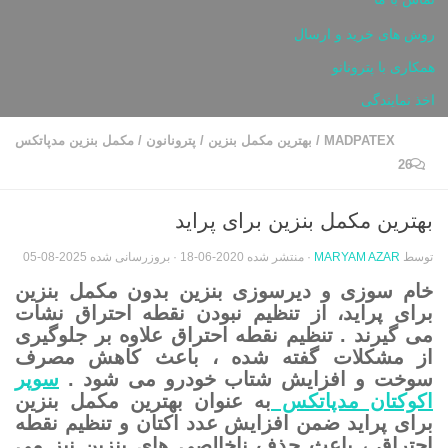
روش های خرید و ارسال
همکاری با پترونانو
اخذ نمایندگی
MADPATEX
/
بهترین مکمل بنزین
/
پترونانون
/
مکمل بنزین مدپاتکس
26
بهترین مکمل بنزین برای پراید
توسط
MARYAM AZAR
· منتشر شده
2020-06-18
· بروزرسانی شده
2025-08-05
خام سوزی و دیرسوزی بنزین بدون مکمل بنزین
برای پراید، از تنظیم نبودن نقطه احتراق نشات
می گیرند . تنظیم نقطه احتراق علاوه بر جلوگیری
از مشکلات گفته شده ، باعث کاهش مصرف
سوخت و افزایش شتاب خودرو می شود .
سوپر
اکوکتان مدپاتکس
به عنوان بهترین مکمل بنزین
برای پراید ضمن افزایش عدد اکتان و تنظیم نقطه
احتراق ، باعث حذف ناخالصی های بنزین نیز می