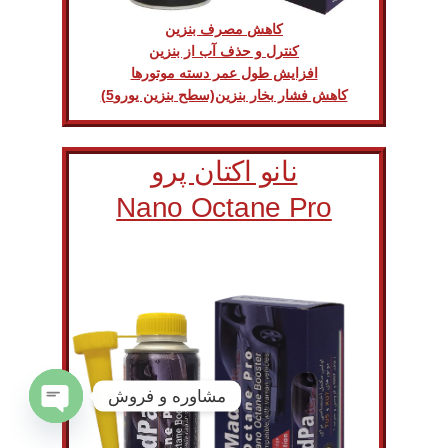
کاهش مصرف بنزین
کنترل و حذف آب از بنزین
افزایش طول عمر دسته موتورها
کاهش فشار بخار بنزین(سطح بنزین یورو5)
نانو اکتان پرو
Nano Octane Pro
مشاوره و فروش
Open
chaty