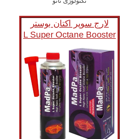
تکنولوژی نانو
لارج سوپر اکتان بوستر
L Super Octane Booster