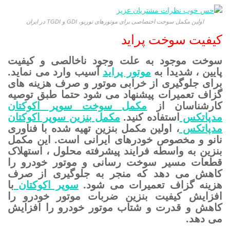
اولین مکمل سوخت اختصاصی برای موتورهای توربو، GDI و TGDI در ایران
کیفیت سوخت پراید
سوخت موجود به علت وجود ناخالصی و کیفیت
پایین ، شدیدا به
موتور پراید
آسیب وارد می نماید.
برای جلوگیری از خرابی موتور و صرف هزینه های
گزاف تعمیرات پیشنهاد می شود حتما طبق توصیه
کارشناسان از
مکمل سوخت سوپر اکوکتان
مدپاتکس
استفاده کنید.
مکمل بنزین سوپر اکوکتان
مدپاتکس
، اولین مکمل بنزین تهیه شده با فناوری
نانو و مخصوص خودرهای ایرانی است. این مکمل
بنزین به واسطه فرایند پیشرفته محلول ، استهلاک
قطعات مسیر سوخت رسانی و موتور خودرو را
کاهش می دهد که منجر به جلوگیری از صرف
هزینه گزاف تعمیرات می شود.
سوپر اکوکتان
با
افزایش کیفیت بنزین ضربات موتور خودرو را
کاهش و قدرت و شتاب موتور خودرو را افزایش
می دهد.