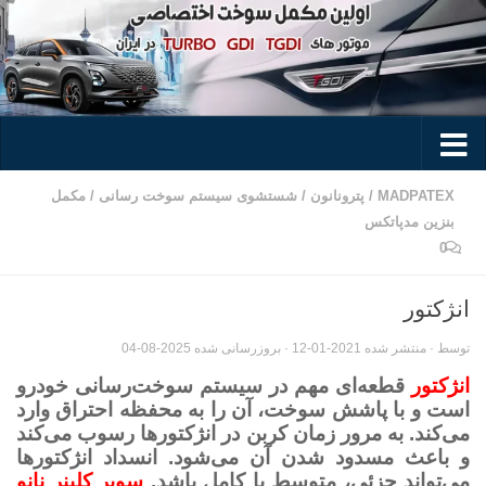
Skip to content
MADPATEX
/
پترونانون
/
شستشوی سیستم سوخت رسانی
/
مکمل
بنزین مدپاتکس
0
انژکتور
توسط
· منتشر شده
2021-01-12
· بروزرسانی شده
2025-08-04
انژکتور
قطعه‌ای مهم در سیستم سوخت‌رسانی خودرو
است و با پاشش سوخت، آن را به محفظه احتراق وارد
می‌کند. به‌ مرور زمان کربن در انژکتورها رسوب می‌کند
و باعث مسدود شدن آن می‌شود. انسداد انژکتورها
می‌تواند جزئی، متوسط یا کامل باشد.
سوپر کلینر نانو