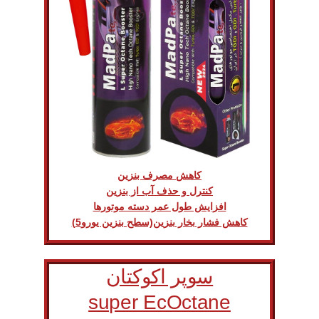
کاهش مصرف بنزین
کنترل و حذف آب از بنزین
افزایش طول عمر دسته موتورها
کاهش فشار بخار بنزین(سطح بنزین یورو5)
سوپر اکوکتان
super EcOctane