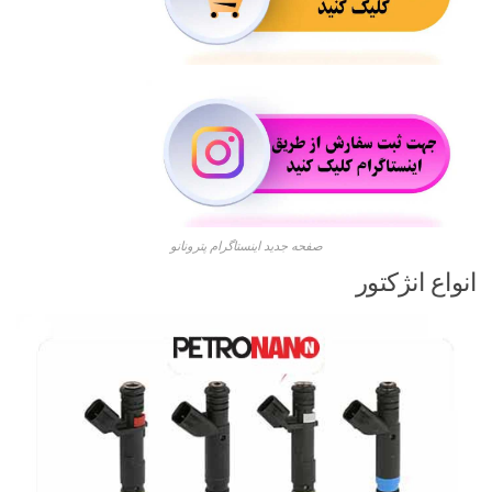
صفحه جدید اینستاگرام پترونانو
انواع انژکتور