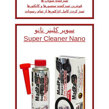
تمیزکننده سوپاپ ها
قویترین تمیزکننده سنسورها و کانکتورها
تمیز کردن کامل انژکتورها از تمام رسوبات
سوپر کلینر نانو
Super Cleaner Nano