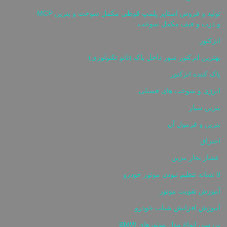
تولید و فروش استاپر پلمپ قوطی مکمل سوخت و بنزین MCP
و درب و قیف مکمل سوخت
انژکتور
بهترین انژکتور شور داخل باک (نانو تکنولوژی)
پاک کننده انژکتور
انرژی و سوخت های فسیلی
بنزین سیار
بنزین و فرمول آن
احتراق
فشار بخار بنزین
8 نشانه تنظیم نبودن موتور خودرو
آموزش تقویت موتور
آموزش افزایش شتاب خودرو
بررسی انواع مدل موتورهای BMW