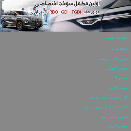
Skip to content
صفحه اصلی
محصولات
سوپر اکتان بوستر
سوپر اکوکتان
سوپر گلد
سوپر فایتر
لارج سوپر اکتان بوستر
انجین فلاش( موتور شوی)
سوپر کلینر نانو
سوپر اسپری