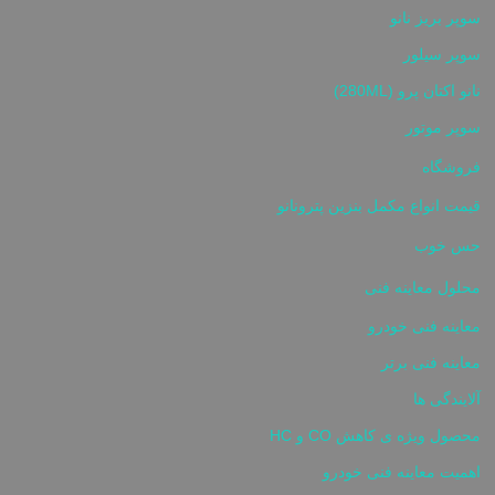
سوپر بریز نانو
سوپر سیلور
نانو اکتان پرو (280ML)
سوپر موتور
فروشگاه
قیمت انواع مکمل بنزین پترونانو
حس خوب
محلول معاینه فنی
معاینه فنی خودرو
معاینه فنی برتر
آلایندگی ها
محصول ویژه ی کاهش CO و HC
اهمیت معاینه فنی خودرو