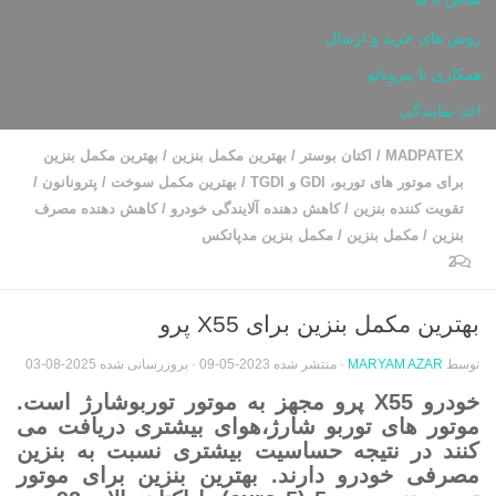
روش های خرید و ارسال
همکاری با پترونانو
اخذ نمایندگی
MADPATEX
/
اکتان بوستر
/
بهترین مکمل بنزین
/
بهترین مکمل بنزین
برای موتور های توربو، GDI و TGDI
/
بهترین مکمل سوخت
/
پترونانون
/
تقویت کننده بنزین
/
کاهش دهنده آلایندگی خودرو
/
کاهش دهنده مصرف
بنزین
/
مکمل بنزین
/
مکمل بنزین مدپاتکس
2
بهترین مکمل بنزین برای X55 پرو
توسط
MARYAM AZAR
· منتشر شده
2023-05-09
· بروزرسانی شده
2025-08-03
خودرو X55 پرو مجهز به موتور توربوشارژ است.
موتور های توربو شارژ،هوای بیشتری دریافت می
کنند در نتیجه حساسیت بیشتری نسبت به بنزین
مصرفی خودرو دارند. بهترین بنزین برای موتور