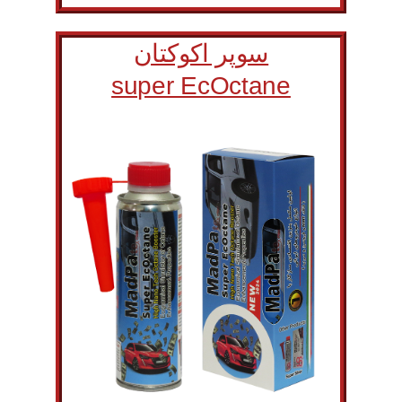
سوپر اکوکتان
super EcOctane