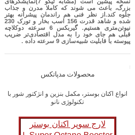
نسخه پیشین است (مشابه تیگو 7)نمایشگرهای
بزرگ، باعث می شوند که کاملا مدرن و جذاب
جلوه کند.از نظر فنی هم راندمان پیشرانه بهتر
شده و شاهد قدرت 156 اسب بخار و تورک 230
نیوتن‌متری هستیم. گیربکس 6 سرعته دوکلاچه
قبلی هم جای خود را به مدل اقتصادی‌تر ضریب‌
پیوسته با قابلیت شبیه‌سازی 9 سرعته داده .
:
محصولات مدپاتکس
انواع اکتان بوستر، مکمل بنزین و انژکتور شور با
تکنولوژی نانو
لارج سوپر اکتان بوستر
L Super Octane Booster